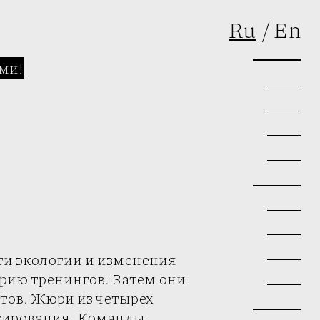
Ru
En
ми!
сти экологии и изменения
ерию тренингов. Затем они
тов. Жюри из четырех
нсирования. Команды