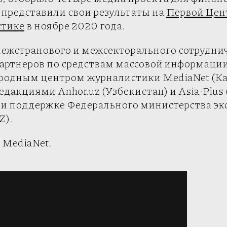
и представили свои результаты на
Первой Цен
стике
в ноябре 2020 года.
межстранового и межсекторального сотрудни
 партнеров по средствам массовой информации
родным центром журналистики MediaNet (Каз
дакциями Anhor.uz (Узбекистан) и Asia-Plus
ри поддержке Федерального министерства э
Z).
 MediaNet.