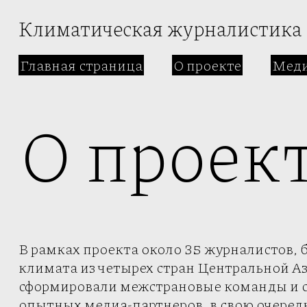
Климатическая журналистика
Главная страница
О проекте
Меди
О проек
В рамках проекта около 35 журналистов, 
климата из четырех стран Центральной Аз
сформировали межстрановые команды и со
опытных медиа-партнеров, в свою очеред