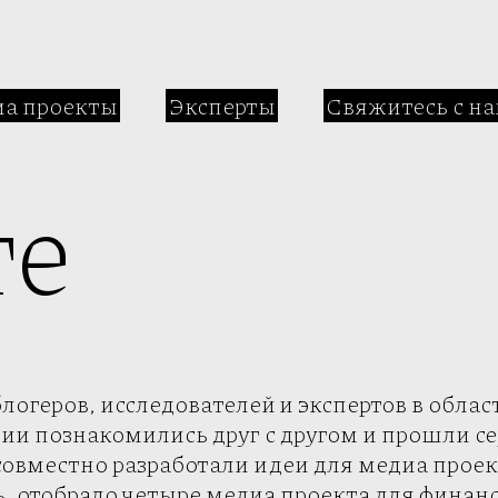
а проекты
Эксперты
Свяжитесь с на
те
блогеров, исследователей и экспертов в обла
ии познакомились друг с другом и прошли с
вместно разработали идеи для медиа проек
ь, отобрало четыре медиа проекта для фина